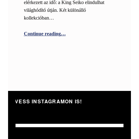
elérkezett az idő: a King Seiko elindulhat
világhódító útján. Két különálló
kollekcióban…
“Oda klánt idéző King Seiko is érkez
Continue reading
…
KÖVESS INSTAGRAMON IS!