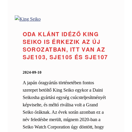
ODA KLÁNT IDÉZŐ KING
SEIKO IS ÉRKEZIK AZ ÚJ
SOROZATBAN, ITT VAN AZ
SJE103, SJE105 ÉS SJE107
POSTED ON:
WRITTEN BY:
Gabe
2024-09-10
A japán óragyártás történetében fontos
szerepet betöltő King Seiko egykor a Daini
Seikosha gyártási egység csúcsteljesítményét
képviselte, és méltó riválisa volt a Grand
Seiko óráknak. Az évek során azonban ez a
név feledésbe merült, mígnem 2020-ban a
Seiko Watch Corporation úgy döntött, hogy