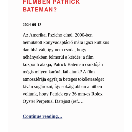
FILMBEN PATRICK
BATEMAN?
POSTED ON:
WRITTEN BY:
Gabe
2024-09-13
Az Amerikai Pszicho című, 2000-ben
bemutatott könyvadaptáció mára igazi kultikus
darabbá vált, így nem csoda, hogy
néhányakban felmerül a kérdés: a film
központi alakja, Patrick Bateman csuklóján
mégis milyen karórát láthatunk? A film
atmoszférája egyfajta beteges tökéletességet
kíván sugározni, így sokáig abban a hitben
voltunk, hogy Patrick egy 36 mm-es Rolex
Oyster Perpetual Datejust (ref.…
“Milyen órát hord az Amerikai Pszic
Continue reading
…